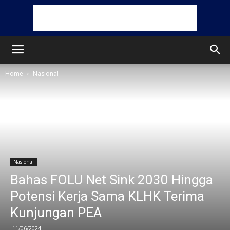
Home
Nasional
Nasional
Bahas FOLU Net Sink 2030 Hingga
Potensi Kerja Sama KLHK Terima
Kunjungan PEA
11/06/2024