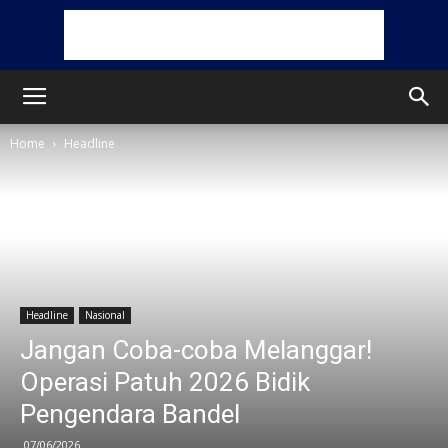
Home
Headline
Headline
Nasional
Jangan Coba-coba Melanggar!
Operasi Patuh 2026 Bidik
Pengendara Bandel
07/06/2026