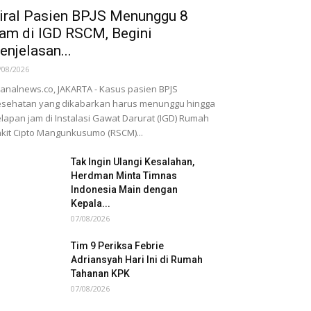
iral Pasien BPJS Menunggu 8
am di IGD RSCM, Begini
enjelasan...
/08/2026
nalnews.co, JAKARTA - Kasus pasien BPJS
sehatan yang dikabarkan harus menunggu hingga
lapan jam di Instalasi Gawat Darurat (IGD) Rumah
kit Cipto Mangunkusumo (RSCM)...
Tak Ingin Ulangi Kesalahan,
Herdman Minta Timnas
Indonesia Main dengan
Kepala...
07/08/2026
Tim 9 Periksa Febrie
Adriansyah Hari Ini di Rumah
Tahanan KPK
07/08/2026