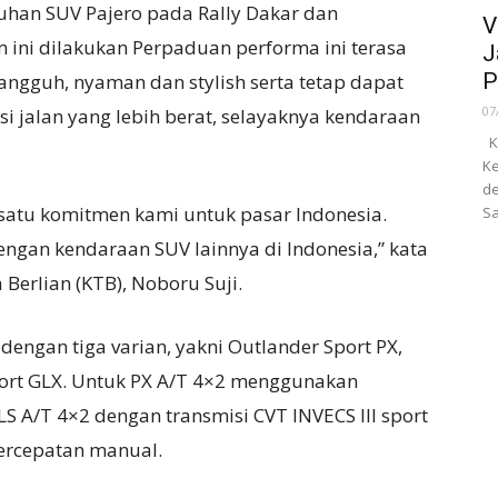
han SUV Pajero pada Rally Dakar dan
V
ni dilakukan Perpaduan performa ini terasa
J
P
angguh, nyaman dan stylish serta tetap dapat
07
 jalan yang lebih berat, selayaknya kendaraan
Ka
Ke
de
 satu komitmen kami untuk pasar Indonesia.
Sa
ngan kendaraan SUV lainnya di Indonesia,” kata
Berlian (KTB), Noboru Suji.
 dengan tiga varian, yakni Outlander Sport PX,
port GLX. Untuk PX A/T 4×2 menggunakan
LS A/T 4×2 dengan transmisi CVT INVECS III sport
ercepatan manual.