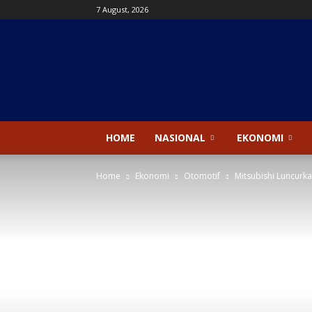
7 August, 2026
Kanal
News
HOME
NASIONAL
EKONOMI
Home
Ekonomi
Otomotif
Mitsubishi Luncurk